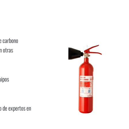
e carbono
n otras
uipos
o de expertos en