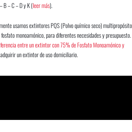
– B – C – D y K (
leer más
).
almente usamos extintores PQS (Polvo químico seco) multipropósito
fosfato monoamónico, para diferentes necesidades y presupuesto.
 diferencia entre un extintor con 75% de Fosfato Monoamónico y
 adquirir un extintor de uso domiciliario.