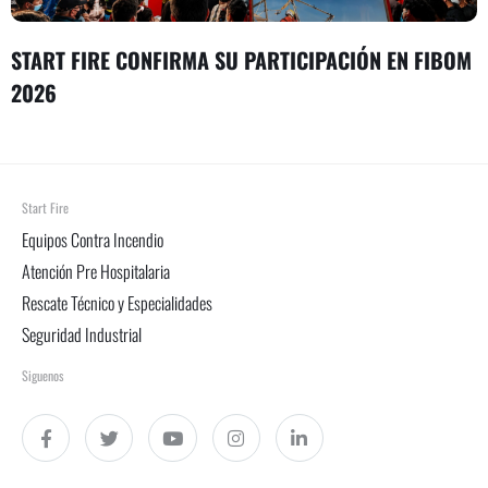
START FIRE CONFIRMA SU PARTICIPACIÓN EN FIBOM
2026
Start Fire
Equipos Contra Incendio
Atención Pre Hospitalaria
Rescate Técnico y Especialidades
Seguridad Industrial
Siguenos
F
T
Y
I
L
a
w
o
n
i
c
i
u
s
n
e
t
t
t
k
b
t
u
a
e