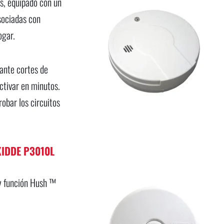
s, equipado con un
asociadas con
ogar.
rante cortes de
ctivar en minutos.
obar los circuitos
KIDDE P3010L
s y función Hush ™