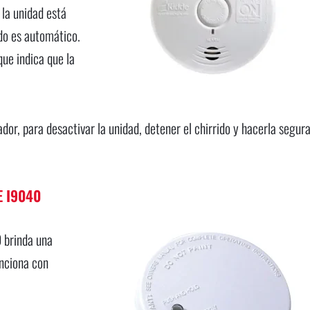
 la unidad está
odo es automático.
 que indica que la
dor, para desactivar la unidad, detener el chirrido y hacerla segur
E I9040
 brinda una
unciona con